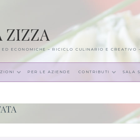
A ZIZZA
I ED ECONOMICHE – RICICLO CULINARIO E CREATIVO
ZIONI
PER LE AZIENDE
CONTRIBUTI
SALA 
TATA