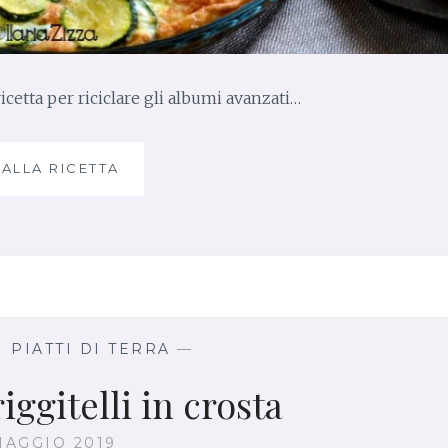
O
N
A
G
ricetta per riciclare gli albumi avanzati…
R
E
T
T
 ALLA RICETTA
F
I
R
I
T
T
A
T
A
D
 PIATTI DI TERRA
—
I
riggitelli in crosta
Z
U
C
MAGGIO 2019