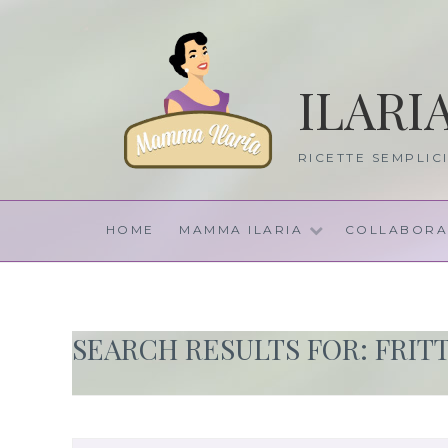
Skip
to
content
ILARI
RICETTE SEMPLIC
HOME
MAMMA ILARIA
COLLABORA
SEARCH RESULTS FOR:
FRIT