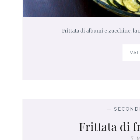
Frittata di albumi e zucchine, la 
VAI
—
SECONDI
Frittata di f
7 