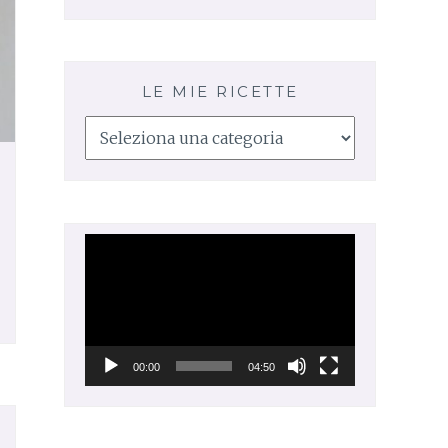
LE MIE RICETTE
Le
mie
ricette
Video
Player
00:00
04:50