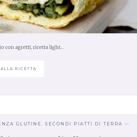
o con agretti, ricetta light…
 ALLA RICETTA
R
O
T
O
L
O
D
I
F
ENZA GLUTINE
,
SECONDI PIATTI DI TERRA
—
R
I