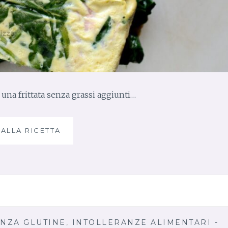
 una frittata senza grassi aggiunti…
 ALLA RICETTA
F
R
I
T
T
A
T
A
A
ENZA GLUTINE
,
INTOLLERANZE ALIMENTARI -