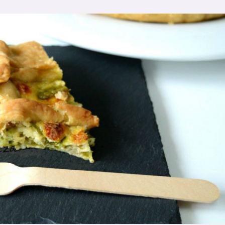
C
H
I
N
E
C
O
N
S
O
L
I
A
L
B
U
M
I