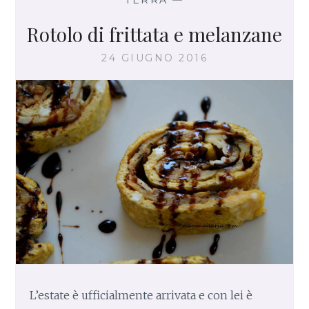
P
A
Rotolo di frittata e melanzane
S
T
24 GIUGNO 2016
A
V
E
G
E
T
A
R
I
A
N
A
L’estate è ufficialmente arrivata e con lei è