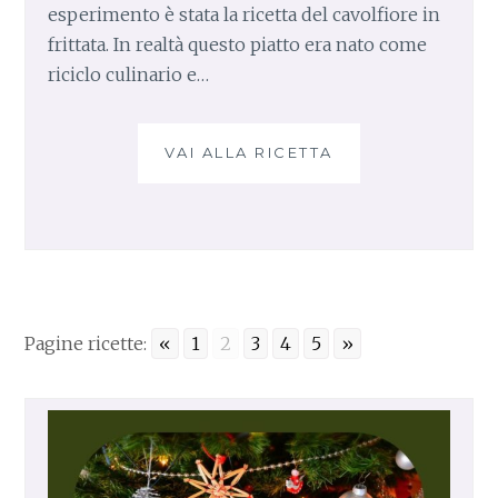
esperimento è stata la ricetta del cavolfiore in
frittata. In realtà questo piatto era nato come
riciclo culinario e…
VAI ALLA RICETTA
C
A
V
O
L
F
I
O
Pagine ricette:
«
1
2
3
4
5
»
R
E
I
N
F
R
I