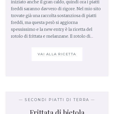
iniziato anche il gran caldo, quindi ora i piatti
freddi saranno davvero di rigore. Nel mio sito
trovate già una raccolta sostanziosa di piatti
freddi, ma questa però si aggiorna
spessissimo e la new entry è la ricetta del
rotolo di frittata e melanzane. Il rotolo di…
VAI ALLA RICETTA
R
O
T
O
L
O
D
I
F
—
SECONDI PIATTI DI TERRA
—
R
Frittata di bietola
I