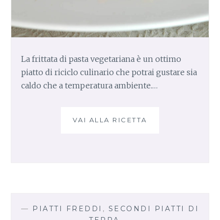
La frittata di pasta vegetariana è un ottimo
piatto di riciclo culinario che potrai gustare sia
caldo che a temperatura ambiente.…
VAI ALLA RICETTA
F
R
I
T
T
A
T
A
D
—
PIATTI FREDDI
,
SECONDI PIATTI DI
I
TERRA
—