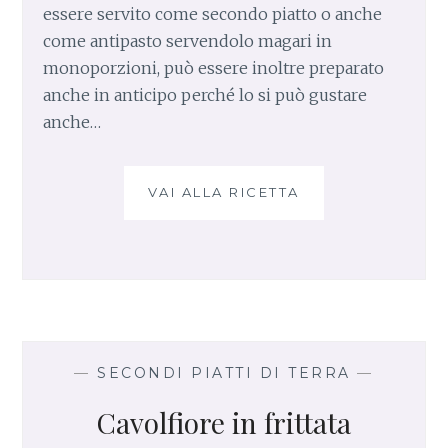
essere servito come secondo piatto o anche
come antipasto servendolo magari in
monoporzioni, può essere inoltre preparato
anche in anticipo perché lo si può gustare
anche…
VAI ALLA RICETTA
F
R
I
T
T
A
T
A
I
—
SECONDI PIATTI DI TERRA
—
N
Cavolfiore in frittata
C
R