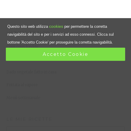
cookies
Questo sito web utilizza
per permettere la corretta
ULTIMI ARTICOLI
navigabilità del sito e per i servizi ad esso connessi. Clicca sul
bottone 'Accetto Cookie' per proseguire la corretta navigabilità.
Cous cous freddo
Accetto Cookie
Dieta dissociata
Dado vegetale fatto in casa
Frittata al vapore
Menù settimanale
LE MIE RICETTE
Le