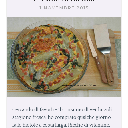
T
1 NOVEMBRE 2015
T
A
T
A
E
M
E
L
A
N
Z
A
N
E
Cercando di favorire il consumo di verdura di
stagione fresca, ho comprato qualche giorno
fa le bietole a costa larga. Ricche di vitamine,