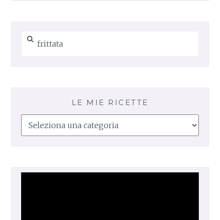
Ricerca
per:
LE MIE RICETTE
Le
mie
ricette
Video
Player