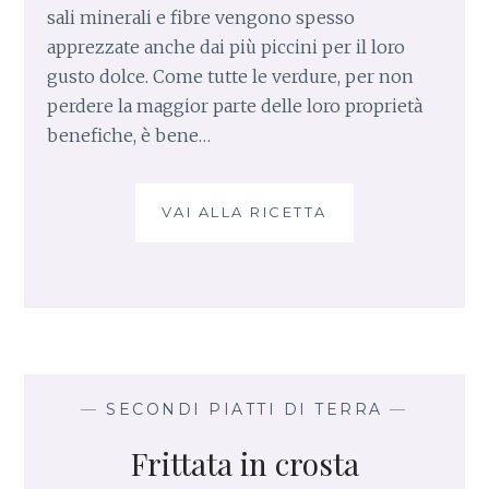
sali minerali e fibre vengono spesso
apprezzate anche dai più piccini per il loro
gusto dolce. Come tutte le verdure, per non
perdere la maggior parte delle loro proprietà
benefiche, è bene…
VAI ALLA RICETTA
F
R
I
T
T
A
T
A
D
—
SECONDI PIATTI DI TERRA
—
I
Frittata in crosta
B
I