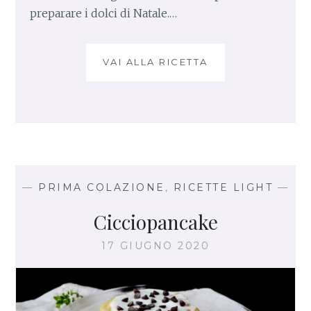
preparare i dolci di Natale.…
VAI ALLA RICETTA
F
R
I
T
T
A
T
A
D
—
PRIMA COLAZIONE
,
RICETTE LIGHT
—
I
Cicciopancake
A
L
17 GIUGNO 2020
B
U
M
I