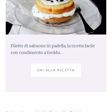
Filetto di salmone in padella, la ricetta facile
con condimento a freddo…
VAI ALLA RICETTA
C
I
C
C
I
O
P
A