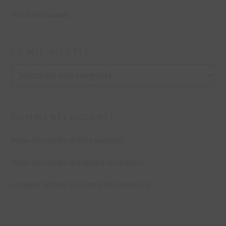
Menù settimanale
LE MIE RICETTE
Le
Mie
Ricette
COMMENTI RECENTI
Maria Alessandra
su
Pitta Salentina
Maria Alessandra
su
Fagiolini con la pasta
Lavaggio verdure
su
Come pulire i peperoni