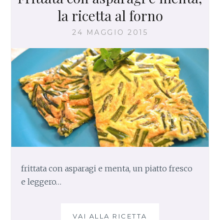
A
la ricetta al forno
G
I
24 MAGGIO 2015
O
L
I
N
I
frittata con asparagi e menta, un piatto fresco
e leggero…
VAI ALLA RICETTA
F