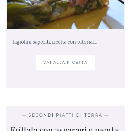
fagiolini saporiti, ricetta con tutorial…
VAI ALLA RICETTA
F
R
I
T
T
A
T
A
D
—
SECONDI PIATTI DI TERRA
—
I
Frittata con asparagi e menta,
F