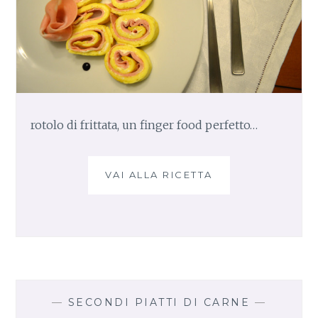
E
N
T
A
,
L
A
R
rotolo di frittata, un finger food perfetto…
I
C
E
VAI ALLA RICETTA
R
T
O
T
T
A
O
A
L
L
O
F
D
O
I
R
F
N
—
SECONDI PIATTI DI CARNE
—
R
O