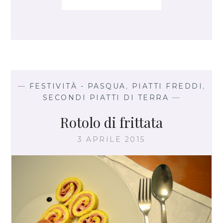
R
I
T
T
A
T
A
C
—
FESTIVITÀ - PASQUA
,
PIATTI FREDDI
,
O
SECONDI PIATTI DI TERRA
—
N
A
Rotolo di frittata
S
P
3 APRILE 2015
A
R
A
G
I
E
M