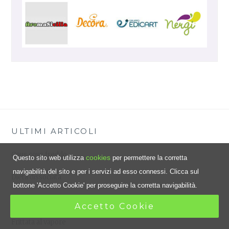
ULTIMI ARTICOLI
Cous cous freddo
cookies
Questo sito web utilizza
per permettere la corretta
navigabilità del sito e per i servizi ad esso connessi. Clicca sul
Dieta dissociata
bottone 'Accetto Cookie' per proseguire la corretta navigabilità.
Dado vegetale fatto in casa
Accetto Cookie
Frittata al vapore