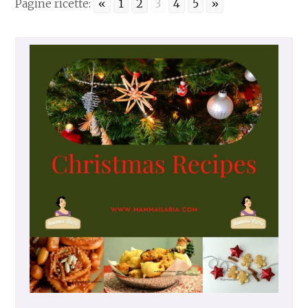
Pagine ricette:
«
1
2
3
4
5
»
N
C
A
K
E