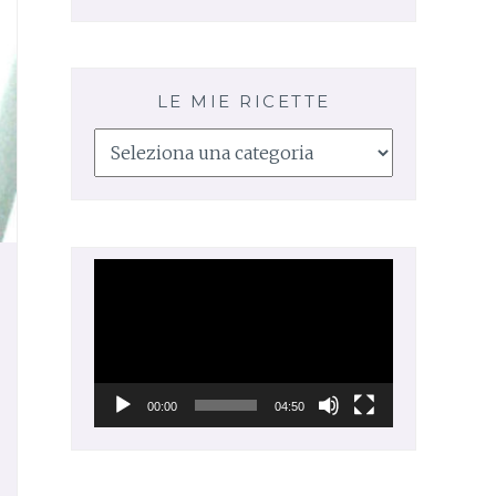
LE MIE RICETTE
Le
mie
ricette
Video
Player
00:00
04:50