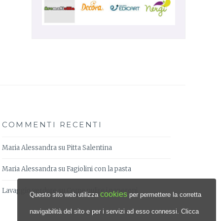
COMMENTI RECENTI
Maria Alessandra
su
Pitta Salentina
Maria Alessandra
su
Fagiolini con la pasta
Lavaggio verdure
su
Come pulire i peperoni
cookies
Questo sito web utilizza
per permettere la corretta
navigabilità del sito e per i servizi ad esso connessi. Clicca