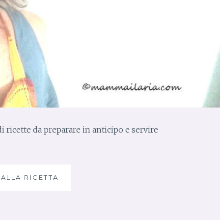
i ricette da preparare in anticipo e servire
 ALLA RICETTA
R
I
C
E