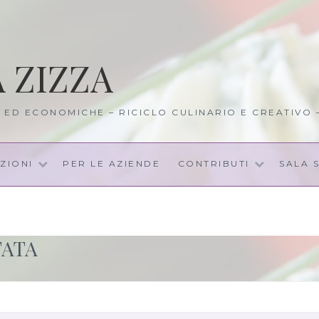
A ZIZZA
I ED ECONOMICHE – RICICLO CULINARIO E CREATIVO
ZIONI
PER LE AZIENDE
CONTRIBUTI
SALA 
TATA