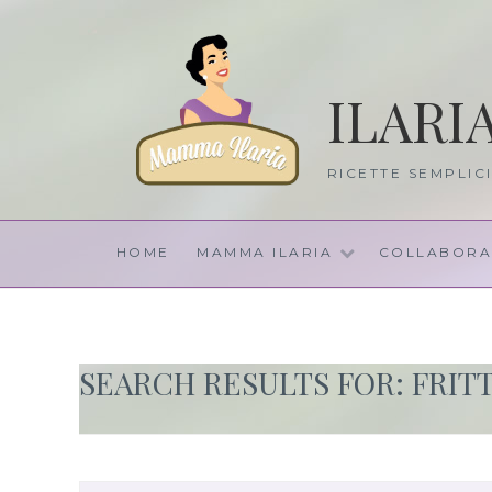
Skip
to
content
ILARI
RICETTE SEMPLIC
HOME
MAMMA ILARIA
COLLABORA
SEARCH RESULTS FOR:
FRIT