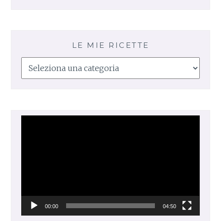
LE MIE RICETTE
Le
mie
ricette
Video
Player
00:00
04:50