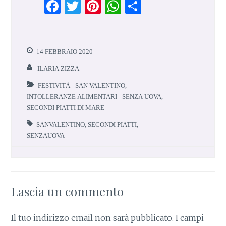
F
T
Pi
W
S
a
w
n
h
h
ce
it
te
at
ar
b
te
re
s
e
14 FEBBRAIO 2020
o
r
st
A
ILARIA ZIZZA
o
p
FESTIVITÀ - SAN VALENTINO
,
k
p
INTOLLERANZE ALIMENTARI - SENZA UOVA
,
SECONDI PIATTI DI MARE
SANVALENTINO
,
SECONDI PIATTI
,
SENZAUOVA
Lascia un commento
Il tuo indirizzo email non sarà pubblicato.
I campi