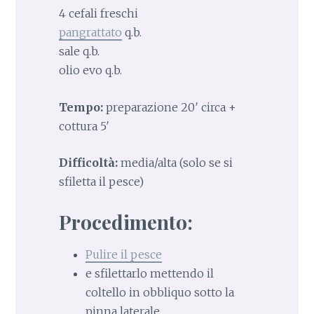
4 cefali freschi
pangrattato
q.b.
sale q.b.
olio evo q.b.
Tempo:
preparazione 20′ circa +
cottura 5′
Difficoltà:
media/alta (solo se si
sfiletta il pesce)
Procedimento:
Pulire il pesce
e sfilettarlo mettendo il
coltello in obbliquo sotto la
pinna laterale,