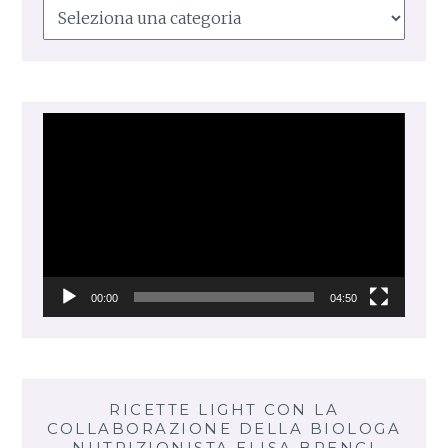
Le
mie
ricette
Video
Player
00:00
04:50
RICETTE LIGHT CON LA
COLLABORAZIONE DELLA BIOLOGA
NUTRIZIONISTA ELISA BRENCI