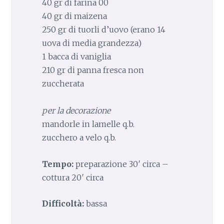
40 gr di farina 00
40 gr di maizena
250 gr di tuorli d’uovo (erano 14
uova di media grandezza)
1 bacca di vaniglia
210 gr di panna fresca non
zuccherata
per la decorazione
mandorle in lamelle q.b.
zucchero a velo q.b.
Tempo:
preparazione 30′ circa –
cottura 20′ circa
Difficoltà:
bassa