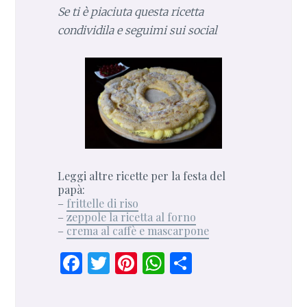
Se ti è piaciuta questa ricetta
condividila e seguimi sui social
Leggi altre ricette per la festa del
papà:
–
frittelle di riso
–
zeppole la ricetta al forno
–
crema al caffè e mascarpone
F
T
Pi
W
S
a
w
n
h
h
ce
it
te
at
ar