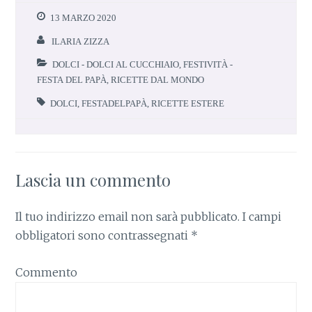
b
te
re
s
e
13 MARZO 2020
o
r
st
A
ILARIA ZIZZA
o
p
DOLCI - DOLCI AL CUCCHIAIO
,
FESTIVITÀ -
k
p
FESTA DEL PAPÀ
,
RICETTE DAL MONDO
DOLCI
,
FESTADELPAPÀ
,
RICETTE ESTERE
Lascia un commento
Il tuo indirizzo email non sarà pubblicato.
I campi
obbligatori sono contrassegnati
*
Commento