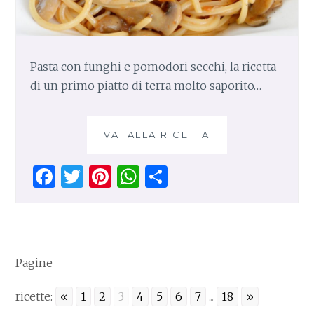
Pasta con funghi e pomodori secchi, la ricetta
di un primo piatto di terra molto saporito…
VAI ALLA RICETTA
P
A
S
F
T
Pi
W
S
T
a
w
n
h
h
A
C
ce
it
te
at
ar
O
b
te
re
s
e
N
o
r
st
A
F
Pagine
U
o
p
N
ricette:
«
1
2
3
4
5
6
7
...
18
»
k
p
G