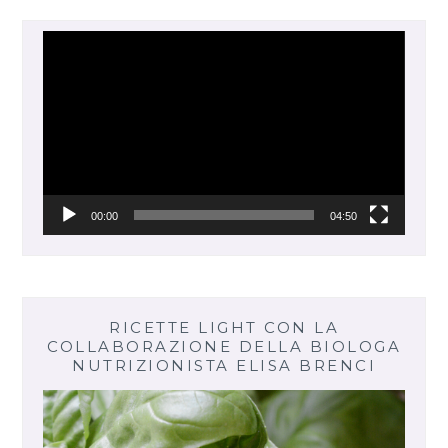
Video
Player
00:00
04:50
RICETTE LIGHT CON LA
COLLABORAZIONE DELLA BIOLOGA
NUTRIZIONISTA ELISA BRENCI