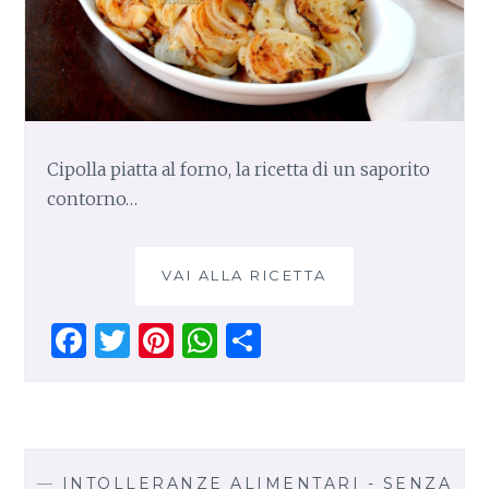
I
P
I
E
N
I
Cipolla piatta al forno, la ricetta di un saporito
contorno…
VAI ALLA RICETTA
C
I
P
F
T
Pi
W
S
O
a
w
n
h
h
L
L
ce
it
te
at
ar
A
b
te
re
s
e
P
o
r
st
A
I
—
INTOLLERANZE ALIMENTARI - SENZA