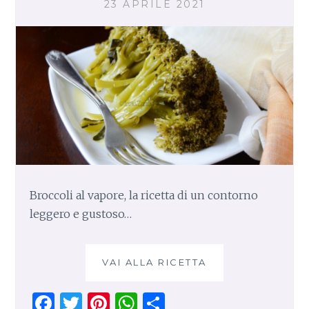
23 APRILE 2021
H
I
N
O
C
O
N
A
S
P
A
R
A
Broccoli al vapore, la ricetta di un contorno
G
leggero e gustoso…
I
VAI ALLA RICETTA
B
R
O
F
T
Pi
W
S
C