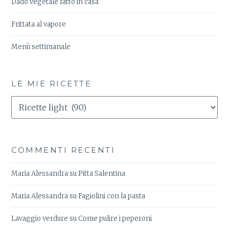
Dado vegetale fatto in casa
Frittata al vapore
Menù settimanale
LE MIE RICETTE
Le
Mie
Ricette
COMMENTI RECENTI
Maria Alessandra
su
Pitta Salentina
Maria Alessandra
su
Fagiolini con la pasta
Lavaggio verdure
su
Come pulire i peperoni