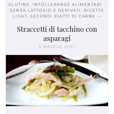
A
o
p
GLUTINE
,
INTOLLERANZE ALIMENTARI -
T
SENZA LATTOSIO E DERIVATI
,
RICETTE
k
p
T
LIGHT
,
SECONDI PIATTI DI CARNE
—
A
A
Straccetti di tacchino con
L
F
asparagi
O
R
5 MAGGIO 2021
N
O