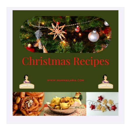
H
I
E
P
O
M
O
D
O
R
I
S
E
C
C
H
I