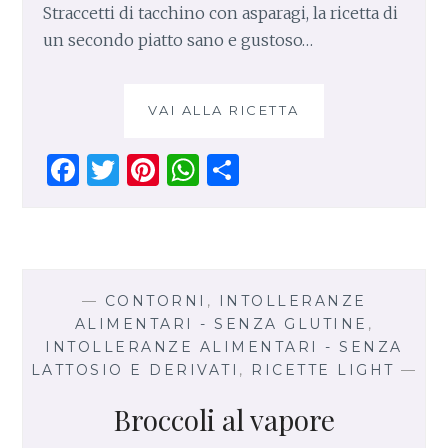
Straccetti di tacchino con asparagi, la ricetta di
un secondo piatto sano e gustoso…
VAI ALLA RICETTA
S
T
R
F
T
Pi
W
S
A
a
w
n
h
h
C
C
ce
it
te
at
ar
E
b
te
re
s
e
T
o
r
st
A
T
—
CONTORNI
,
INTOLLERANZE
I
o
p
ALIMENTARI - SENZA GLUTINE
,
D
INTOLLERANZE ALIMENTARI - SENZA
k
p
I
LATTOSIO E DERIVATI
,
RICETTE LIGHT
—
T
A
Broccoli al vapore
C
C