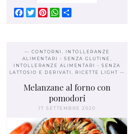
A
N
F
T
Pi
W
S
I
a
w
n
h
h
N
I
ce
it
te
at
ar
A
b
te
re
s
e
I
o
r
st
A
7
—
CONTORNI
,
INTOLLERANZE
C
o
p
ALIMENTARI - SENZA GLUTINE
,
E
INTOLLERANZE ALIMENTARI - SENZA
k
p
R
LATTOSIO E DERIVATI
,
RICETTE LIGHT
—
E
A
Melanzane al forno con
L
I
pomodori
17 SETTEMBRE 2020