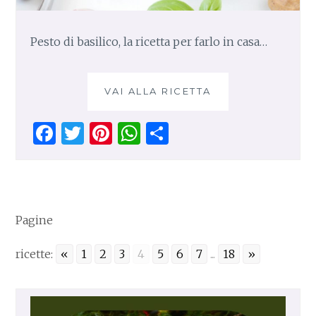
Pesto di basilico, la ricetta per farlo in casa…
VAI ALLA RICETTA
P
E
S
F
T
Pi
W
S
T
a
w
n
h
h
O
D
ce
it
te
at
ar
I
b
te
re
s
e
B
o
r
st
A
A
Pagine
S
o
p
I
ricette:
«
1
2
3
4
5
6
7
...
18
»
k
p
L
I
C
O