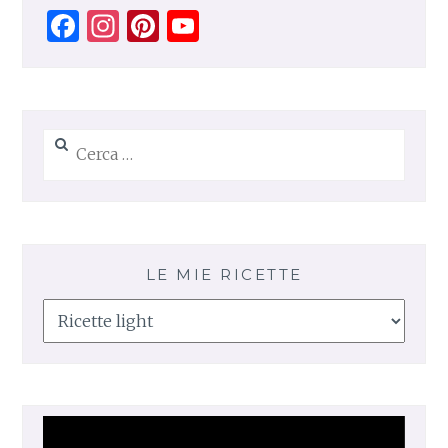
Facebook
Instagram
Pinterest
YouTube
Channel
Ricerca
per:
LE MIE RICETTE
Le
mie
ricette
Video
Player