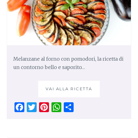
Melanzane al forno con pomodori, la ricetta di
un contorno bello e saporito…
VAI ALLA RICETTA
M
E
L
F
T
Pi
W
S
A
a
w
n
h
h
N
Z
ce
it
te
at
ar
A
b
te
re
s
e
N