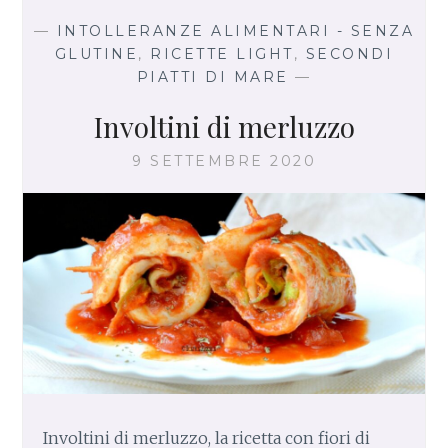
o
r
st
A
E
—
INTOLLERANZE ALIMENTARI - SENZA
A
o
p
GLUTINE
,
RICETTE LIGHT
,
SECONDI
L
PIATTI DI MARE
—
k
p
F
O
Involtini di merluzzo
R
N
9 SETTEMBRE 2020
O
C
O
N
P
O
M
O
D
O
R
I
Involtini di merluzzo, la ricetta con fiori di