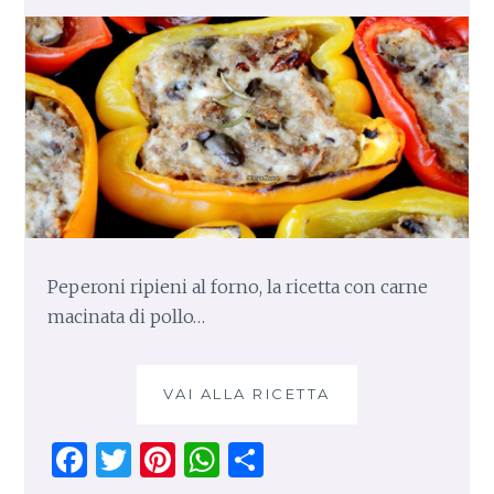
Z
O
Peperoni ripieni al forno, la ricetta con carne
macinata di pollo…
VAI ALLA RICETTA
P
E
P
F
T
Pi
W
S
E
R