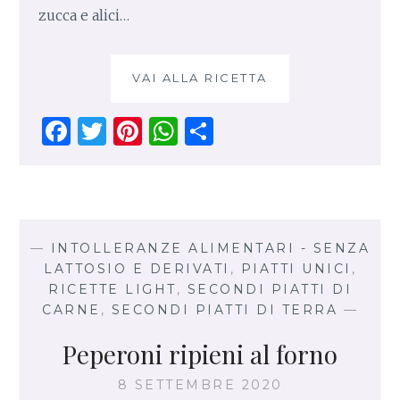
zucca e alici…
VAI ALLA RICETTA
I
N
V
F
T
Pi
W
S
O
a
w
n
h
h
L
T
ce
it
te
at
ar
I
b
te
re
s
e
N
o
r
st
A
I
—
INTOLLERANZE ALIMENTARI - SENZA
D
o
p
LATTOSIO E DERIVATI
,
PIATTI UNICI
,
I
RICETTE LIGHT
,
SECONDI PIATTI DI
k
p
M
CARNE
,
SECONDI PIATTI DI TERRA
—
E
R
Peperoni ripieni al forno
L
U
8 SETTEMBRE 2020
Z