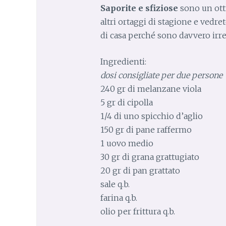
Saporite e sfiziose
sono un ot
altri ortaggi di stagione e vedr
di casa perché sono davvero irres
Ingredienti:
dosi consigliate per due persone
240 gr di melanzane viola
5 gr di cipolla
1/4 di uno spicchio d’aglio
150 gr di pane raffermo
1 uovo medio
30 gr di grana grattugiato
20 gr di pan grattato
sale q.b.
farina q.b.
olio per frittura q.b.