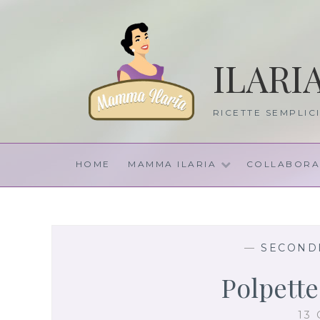
Skip
to
content
ILARI
RICETTE SEMPLIC
HOME
MAMMA ILARIA
COLLABORA
—
SECONDI
Polpett
13