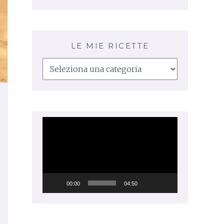
LE MIE RICETTE
Le
mie
ricette
Video
Player
00:00
04:50