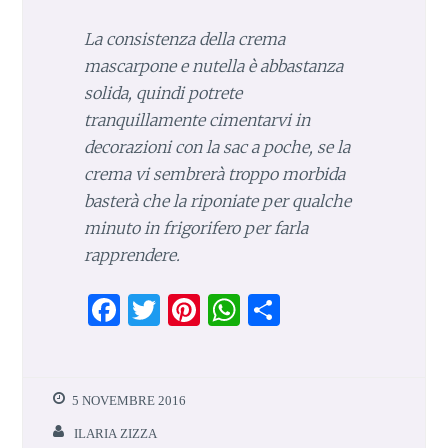
La consistenza della crema
mascarpone e nutella è abbastanza
solida, quindi potrete
tranquillamente cimentarvi in
decorazioni con la sac a poche, se la
crema vi sembrerà troppo morbida
basterà che la riponiate per qualche
minuto in frigorifero per farla
rapprendere.
F
T
Pi
W
S
a
w
n
h
h
ce
it
te
at
ar
b
te
re
s
e
5 NOVEMBRE 2016
o
r
st
A
ILARIA ZIZZA