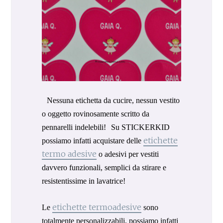
Nessuna etichetta da cucire, nessun vestito
o oggetto rovinosamente scritto da
pennarelli indelebili! Su STICKERKID
etichette
possiamo infatti acquistare delle
termo adesive
o adesivi per vestiti
davvero funzionali, semplici da stirare e
resistentissime in lavatrice!
etichette termoadesive
Le
sono
totalmente personalizzabili, possiamo infatti