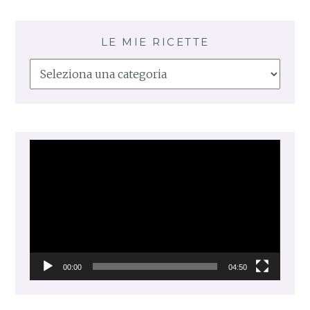
LE MIE RICETTE
Le
mie
ricette
Video
Player
00:00
04:50