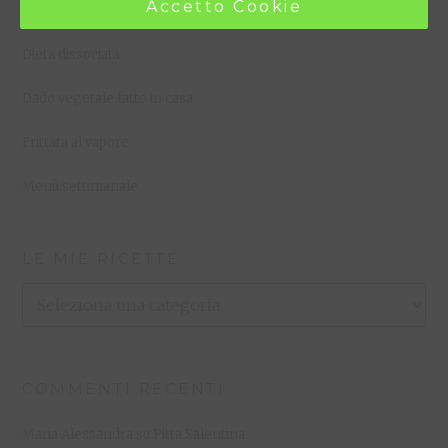
Accetto Cookie
Cous cous freddo
Dieta dissociata
Dado vegetale fatto in casa
Frittata al vapore
Menù settimanale
LE MIE RICETTE
Le
Mie
Ricette
COMMENTI RECENTI
Maria Alessandra
su
Pitta Salentina