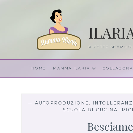
Skip
to
content
ILARI
RICETTE SEMPLIC
HOME
MAMMA ILARIA
COLLABORA
—
AUTOPRODUZIONE
,
INTOLLERANZE
SCUOLA DI CUCINA -RIC
Besciame