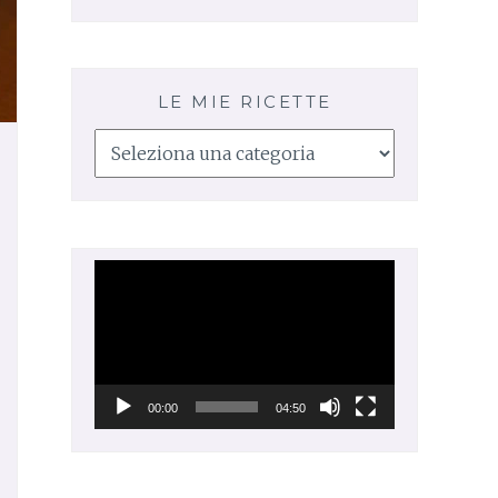
LE MIE RICETTE
Le
mie
ricette
Video
Player
00:00
04:50