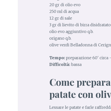
20 gr di olio evo
250 ml di acqua
12 gr di sale
3 gr di lievito di birra disidratato
olio evo aggiuntivo q.b.
origano q.b.
olive verdi Belladonna di Cerigno
Tempo:
preparazione 60′ circa – 
Difficoltà:
bassa
Come preparare
patate con oli
Lessare le patate e farle raffredd