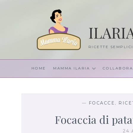
Skip
to
content
ILARI
RICETTE SEMPLIC
HOME
MAMMA ILARIA
COLLABORA
—
FOCACCE
,
RICE
Focaccia di pata
24 