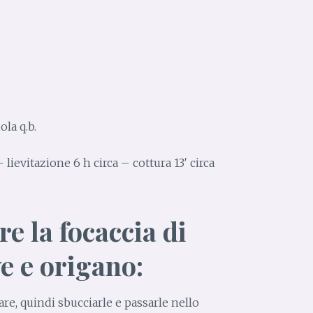
la q.b.
lievitazione 6 h circa – cottura 13′ circa
 la focaccia di
ve e origano:
are, quindi sbucciarle e passarle nello