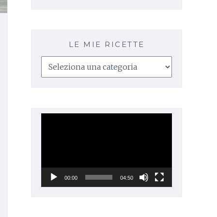
LE MIE RICETTE
Le
mie
ricette
Video
Player
00:00
04:50