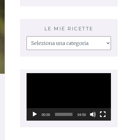
LE MIE RICETTE
Le
mie
ricette
Video
Player
00:00
04:50