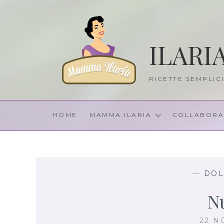
Skip
to
content
ILARI
RICETTE SEMPLIC
HOME
MAMMA ILARIA
COLLABORA
—
DOL
Nu
22 N