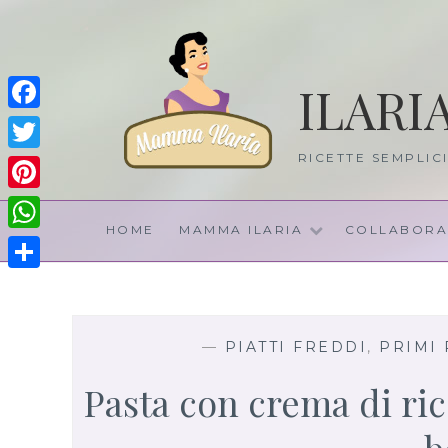
Skip
to
content
ILARI
Facebook
RICETTE SEMPLIC
Twitter
Pinterest
HOME
MAMMA ILARIA
COLLABORA
WhatsApp
Share
—
PIATTI FREDDI
,
PRIMI 
Pasta con crema di ric
b