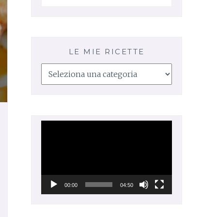
LE MIE RICETTE
Le
mie
ricette
Video
Player
00:00
04:50