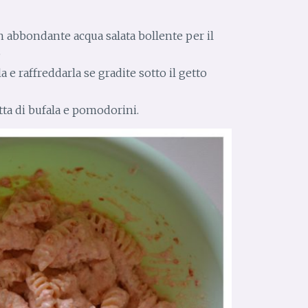
n abbondante acqua salata bollente per il
e
a e raffreddarla se gradite sotto il getto
tta di bufala e pomodorini.