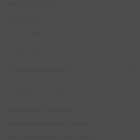
Dado vegetale fatto in casa
Frittata al vapore
Menù settimanale
LE MIE RICETTE
Le
Mie
Ricette
COMMENTI RECENTI
Maria Alessandra
su
Pitta Salentina
Maria Alessandra
su
Fagiolini con la pasta
Lavaggio verdure
su
Come pulire i peperoni