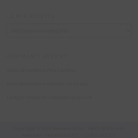
LE MIE RICETTE
Le
Mie
Ricette
COMMENTI RECENTI
Maria Alessandra
su
Pitta Salentina
Maria Alessandra
su
Fagiolini con la pasta
Lavaggio verdure
su
Come pulire i peperoni
Copyright © 2020 Mamma Ilaria – Tutti i diritti sono
riservati -
PRIVACY POLICY
-
COOKIE POLICY