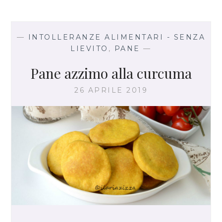
E
D
I
P
—
INTOLLERANZE ALIMENTARI - SENZA
A
LIEVITO
,
PANE
—
N
E
Pane azzimo alla curcuma
C
O
26 APRILE 2019
N
P
O
C
O
L
I
E
V
I
T
O