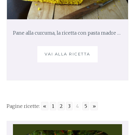
P
O
C
O
L
Pane alla curcuma, la ricetta con pasta madre …
I
E
V
VAI ALLA RICETTA
P
I
A
T
N
O
E
D
A
I
L
B
L
I
A
R
Pagine ricette:
«
1
2
3
4
5
»
C
R
U
A
R
.
C
U