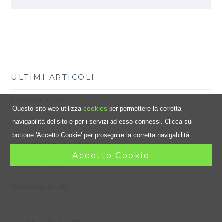
ULTIMI ARTICOLI
Cous cous freddo
cookies
Questo sito web utilizza
per permettere la corretta
Dieta dissociata
navigabilità del sito e per i servizi ad esso connessi. Clicca sul
bottone 'Accetto Cookie' per proseguire la corretta navigabilità.
Dado vegetale fatto in casa
Accetto Cookie
Frittata al vapore
Menù settimanale