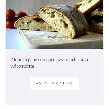
Filone di pane con poco lievito di birra, la
video ricetta…
VAI ALLA RICETTA
F
I
L
O
N