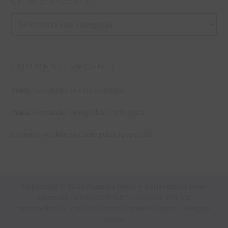
LE MIE RICETTE
Le
Mie
Ricette
COMMENTI RECENTI
Maria Alessandra
su
Pitta Salentina
Maria Alessandra
su
Fagiolini con la pasta
Lavaggio verdure
su
Come pulire i peperoni
Copyright © 2020 Mamma Ilaria – Tutti i diritti sono
riservati -
PRIVACY POLICY
-
COOKIE POLICY
mammailaria release 1.0 revisited by
webseoguru
-
Gruppo
Ecista