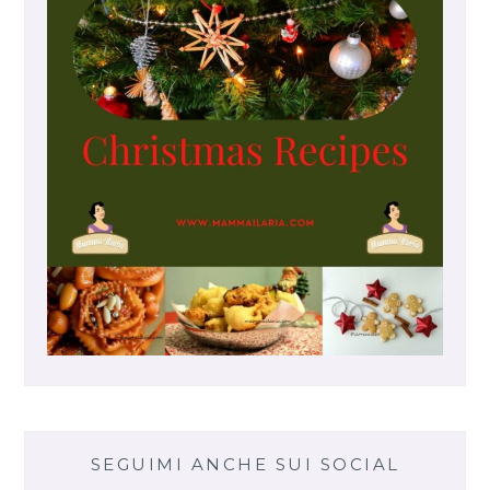
M
A
A
L
I
E
V
I
T
A
Z
I
O
N
E
N
A
T
U
SEGUIMI ANCHE SUI SOCIAL
R