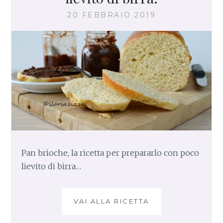
R
20 FEBBRAIO 2019
C
U
M
A
Pan brioche, la ricetta per prepararlo con poco
lievito di birra…
VAI ALLA RICETTA
P
A
N