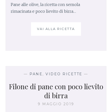
Pane alle olive, la ricetta con semola
rimacinata e poco lievito di birra…
VAI ALLA RICETTA
P
A
N
E
A
L
L
E
O
—
PANE
,
VIDEO RICETTE
—
L
Filone di pane con poco lievito
I
V
di birra
E
9 MAGGIO 2019