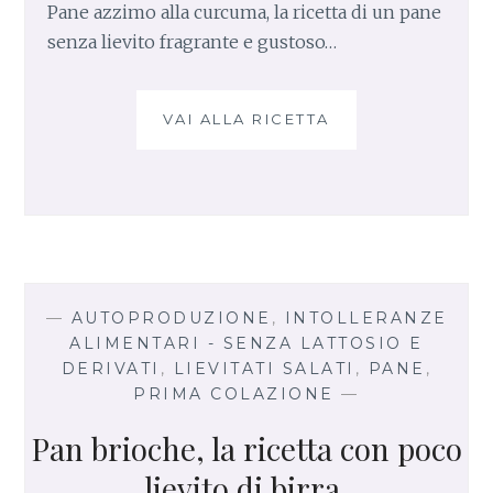
Pane azzimo alla curcuma, la ricetta di un pane
D
senza lievito fragrante e gustoso…
I
B
I
R
VAI ALLA RICETTA
P
R
A
A
N
E
A
Z
Z
I
M
—
AUTOPRODUZIONE
,
INTOLLERANZE
O
ALIMENTARI - SENZA LATTOSIO E
A
DERIVATI
,
LIEVITATI SALATI
,
PANE
,
L
PRIMA COLAZIONE
—
L
A
Pan brioche, la ricetta con poco
C
lievito di birra.
U