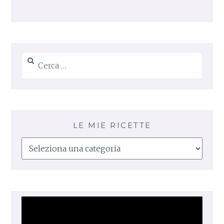
A
L
E
Ricerca
per:
LE MIE RICETTE
Le
mie
ricette
Video
Player