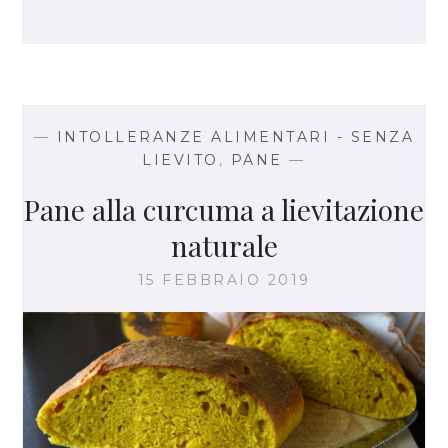
B
R
I
O
C
H
—
INTOLLERANZE ALIMENTARI - SENZA
E
LIEVITO
,
PANE
—
,
L
Pane alla curcuma a lievitazione
A
naturale
R
I
15 FEBBRAIO 2019
C
E
T
T
A
C
O
N