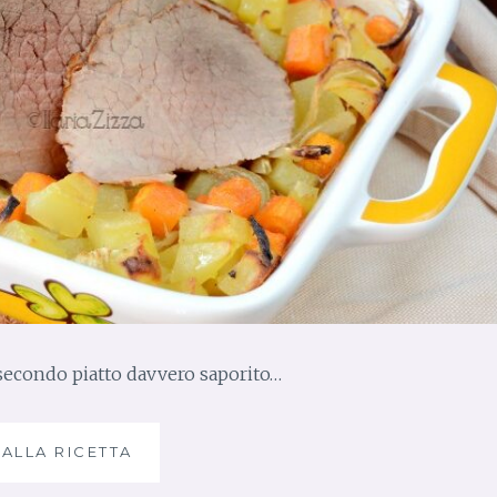
N
C
I
A
L
E
C
R
O
C
C
A
N
T
E
n secondo piatto davvero saporito…
 ALLA RICETTA
A
R