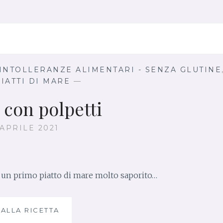
R
O
S
T
O
A
L
INTOLLERANZE ALIMENTARI - SENZA GLUTINE
F
IATTI DI MARE
—
O
R
 con polpetti
N
O
 APRILE 2021
di un primo piatto di mare molto saporito…
 ALLA RICETTA
R
I