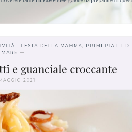
 troverete tante
ricette
e idee golose da preparare in ques
IVITÀ - FESTA DELLA MAMMA
,
PRIMI PIATTI DI
MARE
—
ti e guanciale croccante
MAGGIO 2021