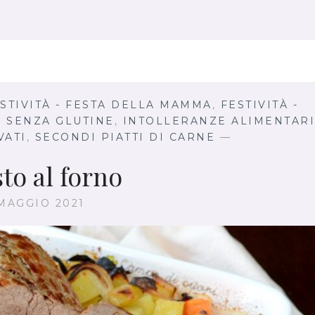
S
T
A
C
O
N
G
STIVITÀ - FESTA DELLA MAMMA
,
FESTIVITÀ -
A
- SENZA GLUTINE
,
INTOLLERANZE ALIMENTARI
M
VATI
,
SECONDI PIATTI DI CARNE
—
B
E
to al forno
R
E
 MAGGIO 2021
T
T
I
E
G
U
A