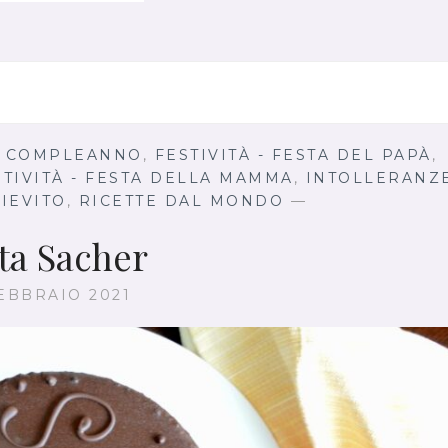
S
O
T
T
O
C
O
DI COMPLEANNO
,
FESTIVITÀ - FESTA DEL PAPÀ
,
N
STIVITÀ - FESTA DELLA MAMMA
,
INTOLLERANZ
P
LIEVITO
,
RICETTE DAL MONDO
—
O
L
ta Sacher
P
E
FEBBRAIO 2021
T
T
I