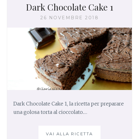
G
Dark Chocolate Cake 1
L
A
26 NOVEMBRE 2018
S
S
A
T
I
Dark Chocolate Cake 1, la ricetta per preparare
una golosa torta al cioccolato.…
VAI ALLA RICETTA
D