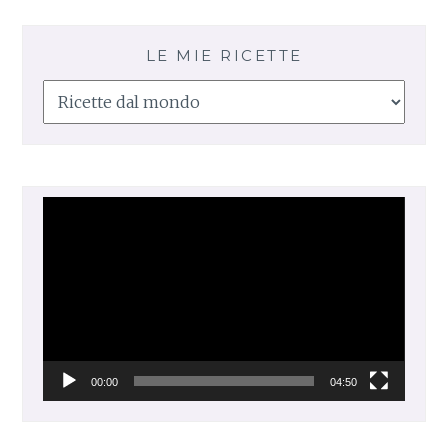
LE MIE RICETTE
Le
mie
ricette
Video
Player
00:00
04:50