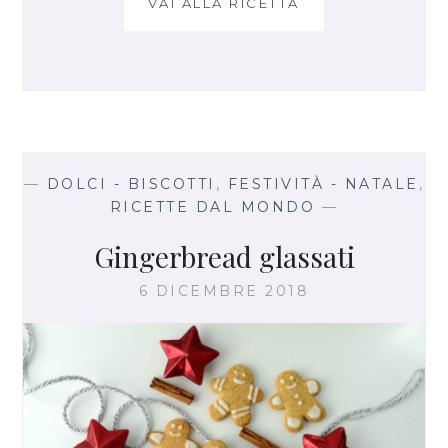
L
VAI ALLA RICETTA
Z
E
U
P
P
A
D
I
C
I
—
DOLCI - BISCOTTI
,
FESTIVITÀ - NATALE
,
P
RICETTE DAL MONDO
—
O
L
Gingerbread glassati
L
E
6 DICEMBRE 2018