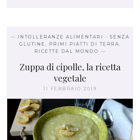
L
I
C
O
N
C
—
INTOLLERANZE ALIMENTARI - SENZA
A
GLUTINE
,
PRIMI PIATTI DI TERRA
,
R
RICETTE DAL MONDO
—
N
E
Zuppa di cipolle, la ricetta
vegetale
11 FEBBRAIO 2019