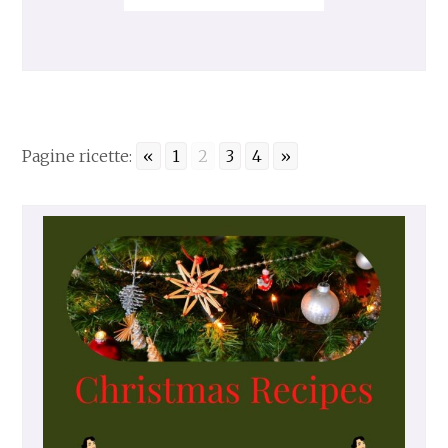
A
R
K
C
H
O
C
Pagine ricette:
«
1
2
3
4
»
O
L
A
T
E
C
A
K
E
1