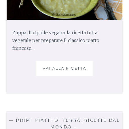
Zuppa di cipolle vegana, la ricetta tutta
vegetale per preparare il classico piatto
francese…
VAI ALLA RICETTA
Z
U
P
P
A
D
I
C
I
—
PRIMI PIATTI DI TERRA
,
RICETTE DAL
P
MONDO
—