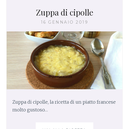
O
L
Zuppa di cipolle
L
E
16 GENNAIO 2019
,
L
A
R
I
C
E
T
T
A
V
E
Zuppa di cipolle, la ricetta di un piatto francese
G
molto gustoso…
E
T
A