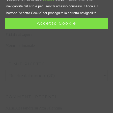
Cous cous freddo
navigabilità del sito e per i servizi ad esso connessi. Clicca sul
Dieta dissociata
bottone 'Accetto Cookie' per proseguire la corretta navigabilità.
Accetto Cookie
Dado vegetale fatto in casa
Frittata al vapore
Menù settimanale
LE MIE RICETTE
Le
Mie
Ricette
COMMENTI RECENTI
Maria Alessandra
su
Pitta Salentina