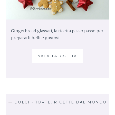
Gingerbread glassati, la ricetta passo passo per
prepararli belli e gustosi…
VAI ALLA RICETTA
G
I
N
G
E
R
B
R
E
—
DOLCI - TORTE
,
RICETTE DAL MONDO
A
—
D