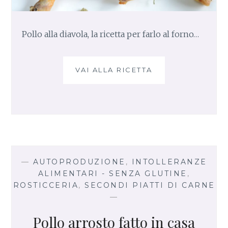
Pollo alla diavola, la ricetta per farlo al forno…
VAI ALLA RICETTA
P
O
L
L
O
A
L
L
A
—
AUTOPRODUZIONE
,
INTOLLERANZE
D
ALIMENTARI - SENZA GLUTINE
,
I
ROSTICCERIA
,
SECONDI PIATTI DI CARNE
A
—
V
O
Pollo arrosto fatto in casa
L