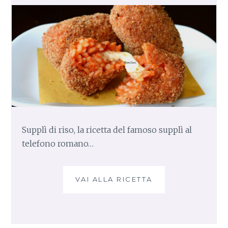
Supplì di riso, la ricetta del famoso supplì al
telefono romano…
VAI ALLA RICETTA
S
U
P
P
L