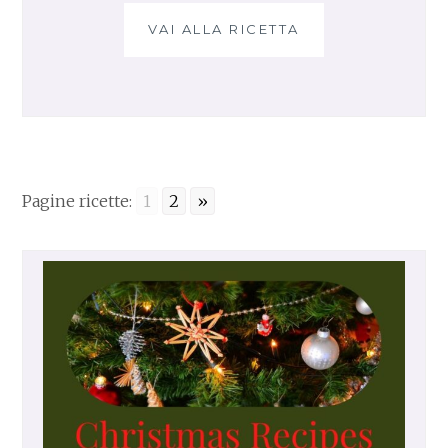
VAI ALLA RICETTA
C
R
O
C
C
H
E
T
Pagine ricette:
1
2
»
T
E
D
I
P
A
T
A
T
E
C
O