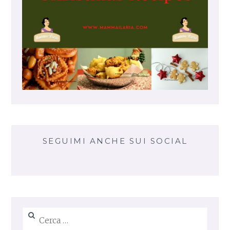
N
P
R
O
S
C
I
U
T
T
O
SEGUIMI ANCHE SUI SOCIAL
Ricerca
per: