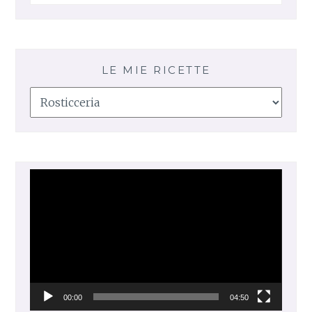
LE MIE RICETTE
Le
mie
ricette
Video
Player
00:00
04:50