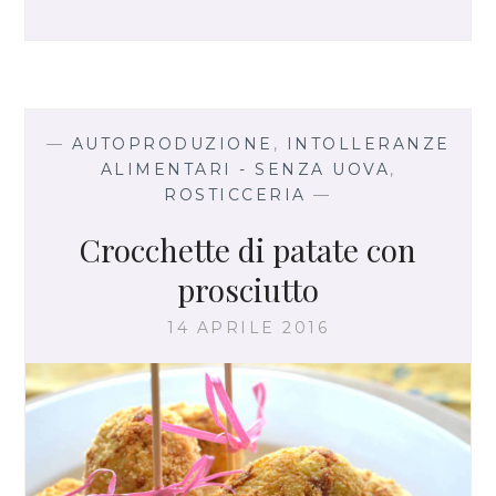
L
O
A
R
R
O
—
AUTOPRODUZIONE
,
INTOLLERANZE
S
ALIMENTARI - SENZA UOVA
,
T
ROSTICCERIA
—
O
F
Crocchette di patate con
A
prosciutto
T
T
14 APRILE 2016
O
I
N
C
A
S
A