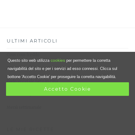
ULTIMI ARTICOLI
Cous cous freddo
cookies
Questo sito web utilizza
per permettere la corretta
Dieta dissociata
navigabilità del sito e per i servizi ad esso connessi. Clicca sul
bottone 'Accetto Cookie' per proseguire la corretta navigabilità.
Dado vegetale fatto in casa
Accetto Cookie
Frittata al vapore
Menù settimanale
LE MIE RICETTE