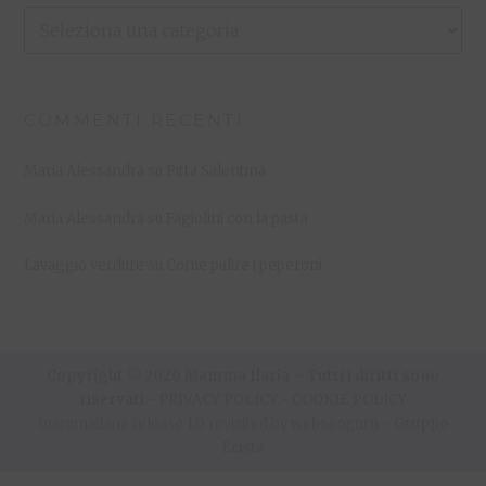
Le
Mie
Ricette
COMMENTI RECENTI
Maria Alessandra
su
Pitta Salentina
Maria Alessandra
su
Fagiolini con la pasta
Lavaggio verdure
su
Come pulire i peperoni
Copyright © 2020 Mamma Ilaria – Tutti i diritti sono
riservati -
PRIVACY POLICY
-
COOKIE POLICY
mammailaria release 1.0 revisited by
webseoguru
-
Gruppo
Ecista