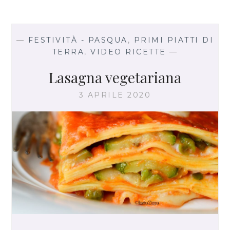
I
A
A
L
—
FESTIVITÀ - PASQUA
,
PRIMI PIATTI DI
L
TERRA
,
VIDEO RICETTE
—
’
U
Lasagna vegetariana
O
V
3 APRILE 2020
O