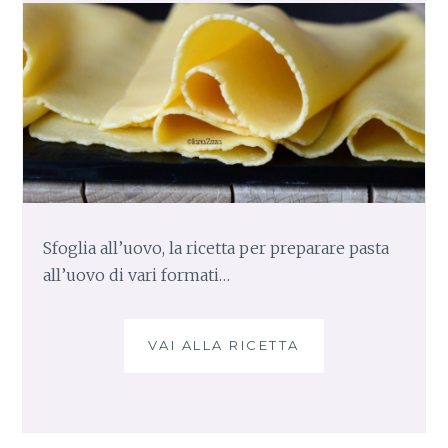
E
E
G
U
A
N
C
I
A
L
E
Sfoglia all’uovo, la ricetta per preparare pasta
C
all’uovo di vari formati…
R
O
C
C
VAI ALLA RICETTA
S
A
F
N
O
T
G
E
L