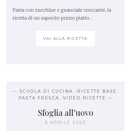
Pasta con zucchine e guanciale croccante, la
ricetta di un saporito primo piatto…
VAI ALLA RICETTA
P
A
S
T
A
C
O
N
Z
—
SCUOLA DI CUCINA -RICETTE BASE:
U
PASTA FRESCA
,
VIDEO RICETTE
—
C
C
Sfoglia all’uovo
H
I
6 APRILE 2020
N