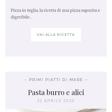
Pizza in teglia, la ricetta di una pizza saporita e
digeribile…
VAI ALLA RICETTA
P
A
S
T
A
C
O
N
I
—
PRIMI PIATTI DI MARE
—
L
Pasta burro e alici
U
P
22 APRILE 2020
I
N
I