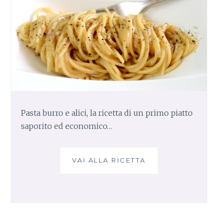
Pasta burro e alici, la ricetta di un primo piatto
saporito ed economico…
VAI ALLA RICETTA
P
A
S
T
A
B