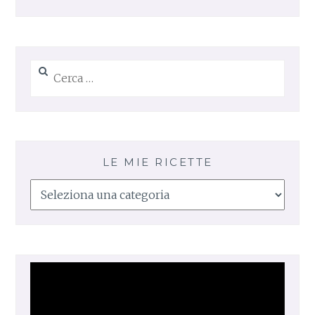
Ricerca
per:
LE MIE RICETTE
Le
mie
ricette
Video
Player