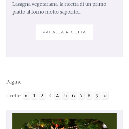
Lasagna vegetariana, la ricetta di un primo
piatto al forno molto saporito…
VAI ALLA RICETTA
L
A
S
A
G
N
A
V
Pagine
E
G
ricette:
«
1
2
3
4
5
6
7
8
9
»
E
T
A
R
I
A