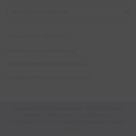
Le
Mie
Ricette
COMMENTI RECENTI
Maria Alessandra
su
Pitta Salentina
Maria Alessandra
su
Fagiolini con la pasta
Lavaggio verdure
su
Come pulire i peperoni
Copyright © 2020 Mamma Ilaria – Tutti i diritti sono
riservati -
PRIVACY POLICY
-
COOKIE POLICY
mammailaria release 1.0 revisited by
webseoguru
-
Gruppo
Ecista