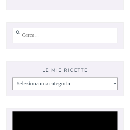
Ricerca
per:
LE MIE RICETTE
Le
mie
ricette
Video
Player