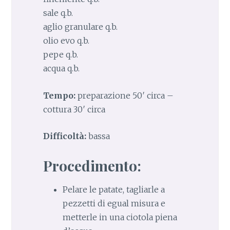
sale q.b.
aglio granulare q.b.
olio evo q.b.
pepe q.b.
acqua q.b.
Tempo:
preparazione 50′ circa –
cottura 30′ circa
Difficoltà:
bassa
Procedimento:
Pelare le patate, tagliarle a
pezzetti di egual misura e
metterle in una ciotola piena