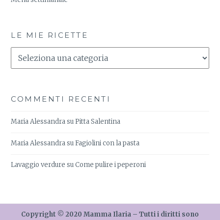
LE MIE RICETTE
Le
Mie
Ricette
COMMENTI RECENTI
Maria Alessandra
su
Pitta Salentina
Maria Alessandra
su
Fagiolini con la pasta
Lavaggio verdure
su
Come pulire i peperoni
Copyright © 2020 Mamma Ilaria – Tutti i diritti sono