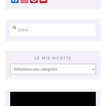
Channel
Ricerca
per:
LE MIE RICETTE
Le
mie
ricette
Video
Player