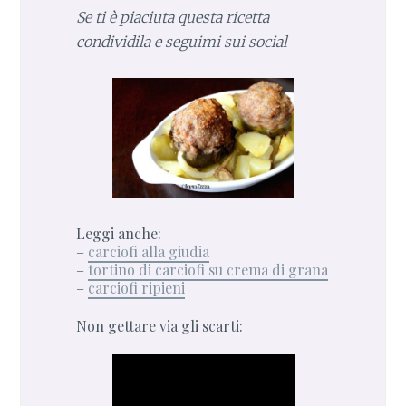
Se ti è piaciuta questa ricetta
condividila e seguimi sui social
Leggi anche:
–
carciofi alla giudia
–
tortino di carciofi su crema di grana
–
carciofi ripieni
Non gettare via gli scarti: