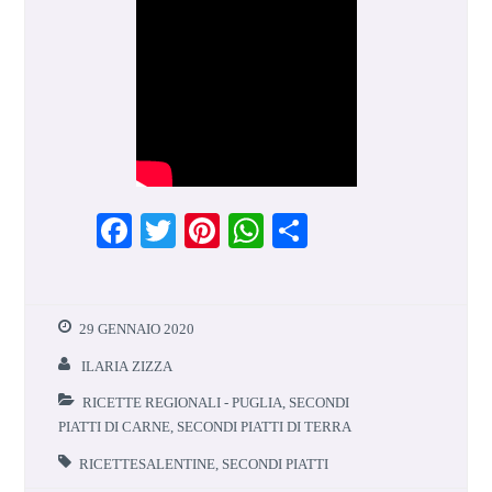
F
T
Pi
W
S
a
w
n
h
h
ce
it
te
at
ar
b
te
re
s
e
29 GENNAIO 2020
o
r
st
A
ILARIA ZIZZA
o
p
RICETTE REGIONALI - PUGLIA
,
SECONDI
k
p
PIATTI DI CARNE
,
SECONDI PIATTI DI TERRA
RICETTESALENTINE
,
SECONDI PIATTI