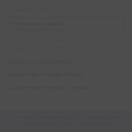
LE MIE RICETTE
Le
Mie
Ricette
COMMENTI RECENTI
Maria Alessandra
su
Pitta Salentina
Maria Alessandra
su
Fagiolini con la pasta
Lavaggio verdure
su
Come pulire i peperoni
Copyright © 2020 Mamma Ilaria – Tutti i diritti sono
riservati -
PRIVACY POLICY
-
COOKIE POLICY
mammailaria release 1.0 revisited by
webseoguru
-
Gruppo