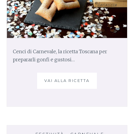
Cenci di Carnevale, la ricetta Toscana per
prepararli gonfi e gustosi…
VAI ALLA RICETTA
C
E
N
C
I
D
I
C
A