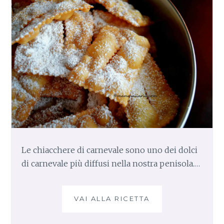
H
E
R
M
E
S
A
L
F
O
R
N
O
Le chiacchere di carnevale sono uno dei dolci
,
di carnevale più diffusi nella nostra penisola.…
R
I
C
E
VAI ALLA RICETTA
C
T
H
T
I