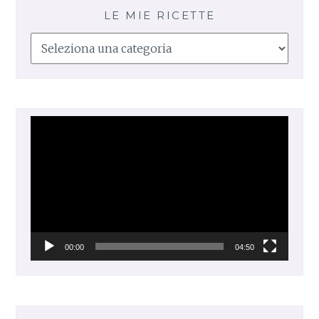
LE MIE RICETTE
Le
mie
ricette
Video
Player
00:00
04:50