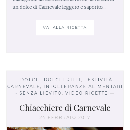
un dolce di Carnevale leggero e saporito…
VAI ALLA RICETTA
C
A
S
T
A
G
N
O
L
—
DOLCI - DOLCI FRITTI
,
FESTIVITÀ -
E
CARNEVALE
,
INTOLLERANZE ALIMENTARI
A
- SENZA LIEVITO
,
VIDEO RICETTE
—
L
L
Chiacchiere di Carnevale
’
A
24 FEBBRAIO 2017
L
C