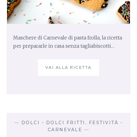
Maschere di Carnevale di pasta frolla, la ricetta
per prepararle in casa senza tagliabiscotti…
VAI ALLA RICETTA
M
A
S
C
H
E
R
E
D
—
DOLCI - DOLCI FRITTI
,
FESTIVITÀ -
I
CARNEVALE
—
C