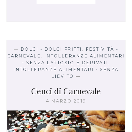
A
A
S
T
A
G
N
O
L
—
DOLCI - DOLCI FRITTI
,
FESTIVITÀ -
E
CARNEVALE
,
INTOLLERANZE ALIMENTARI
D
- SENZA LATTOSIO E DERIVATI
,
I
INTOLLERANZE ALIMENTARI - SENZA
C
LIEVITO
—
A
R
Cenci di Carnevale
N
E
4 MARZO 2019
V
A
L
E