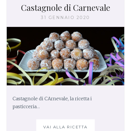
A
Castagnole di Carnevale
R
N
31 GENNAIO 2020
E
V
A
L
E
D
I
P
A
S
T
A
Castagnole di CArnevale, la ricetta i
F
pasticceria…
R
O
L
L
VAI ALLA RICETTA
C