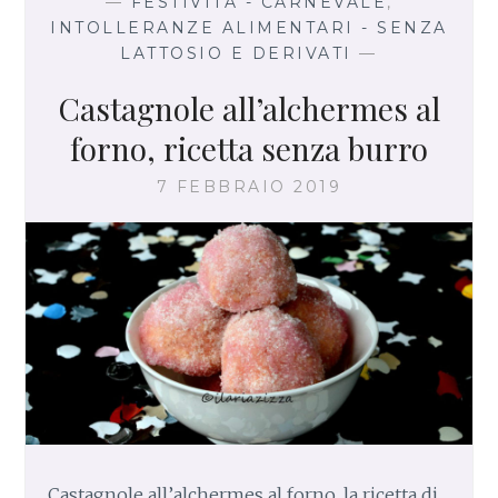
—
FESTIVITÀ - CARNEVALE
,
R
INTOLLERANZE ALIMENTARI - SENZA
N
LATTOSIO E DERIVATI
—
E
V
Castagnole all’alchermes al
A
forno, ricetta senza burro
L
E
7 FEBBRAIO 2019
Castagnole all’alchermes al forno, la ricetta di