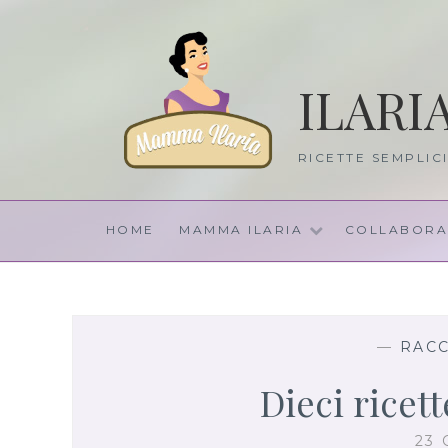
Skip
to
content
ILARI
RICETTE SEMPLIC
HOME
MAMMA ILARIA
COLLABORA
—
RACC
Dieci ricet
23 