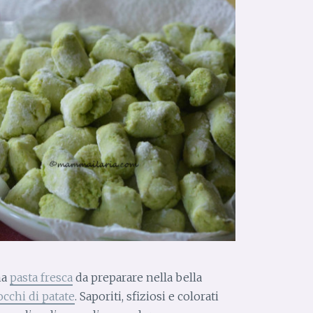
na
pasta fresca
da preparare nella bella
cchi di patate
. Saporiti, sfiziosi e colorati