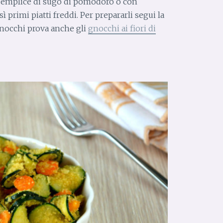
semplice di sugo di pomodoro o con
 primi piatti freddi. Per prepararli segui la
 gnocchi prova anche gli
gnocchi ai fiori di