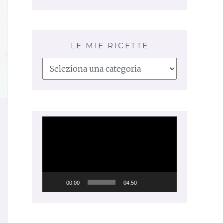
LE MIE RICETTE
Le
mie
ricette
Video
Player
00:00
04:50